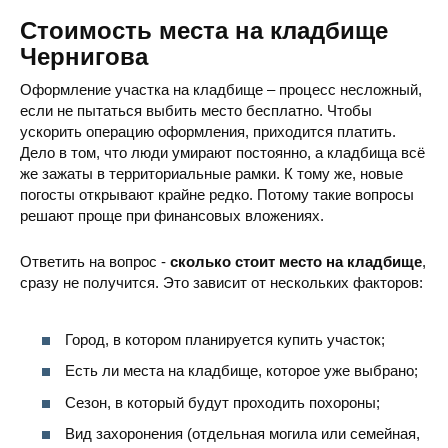
Стоимость места на кладбище
Чернигова
Оформление участка на кладбище – процесс несложный,
если не пытаться выбить место бесплатно. Чтобы
ускорить операцию оформления, приходится платить.
Дело в том, что люди умирают постоянно, а кладбища всё
Кладбище немецких военнопленных
Чернигов
же зажаты в территориальные рамки. К тому же, новые
погосты открывают крайне редко. Потому такие вопросы
решают проще при финансовых вложениях.
Ответить на вопрос -
сколько стоит место на кладбище
,
сразу не получится. Это зависит от нескольких факторов:
Кладбище в Яловщине
ул. Маресьева, 
Город, в котором планируется купить участок;
Есть ли места на кладбище, которое уже выбрано;
Сезон, в который будут проходить похороны;
Вид захоронения (отдельная могила или семейная,