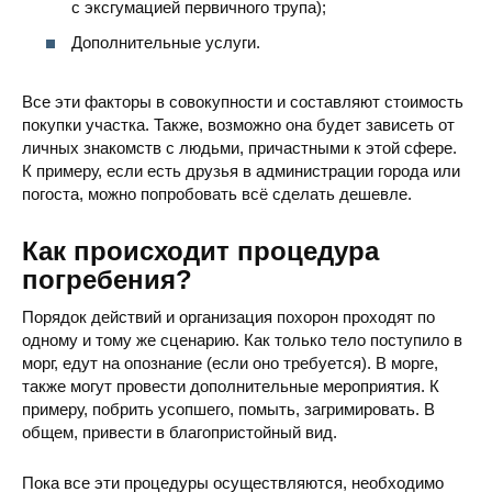
с эксгумацией первичного трупа);
Кладбище на Котах
ул. Мозырская, 
Дополнительные услуги.
Все эти факторы в совокупности и составляют стоимость
покупки участка. Также, возможно она будет зависеть от
личных знакомств с людьми, причастными к этой сфере.
К примеру, если есть друзья в администрации города или
погоста, можно попробовать всё сделать дешевле.
Еврейское Кладбище
ул. Любецкая, Ч
Как происходит процедура
погребения?
Порядок действий и организация похорон проходят по
одному и тому же сценарию. Как только тело поступило в
морг, едут на опознание (если оно требуется). В морге,
Кладбище Забаровка
ул. Красносельског
также могут провести дополнительные мероприятия. К
примеру, побрить усопшего, помыть, загримировать. В
общем, привести в благопристойный вид.
Пока все эти процедуры осуществляются, необходимо