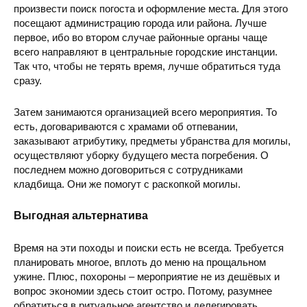
произвести поиск погоста и оформление места. Для этого
посещают администрацию города или района. Лучше
первое, ибо во втором случае районные органы чаще
Кладбище Яцево
ул. Красносельског
всего направляют в центральные городские инстанции.
Так что, чтобы не терять время, лучше обратиться туда
сразу.
Затем занимаются организацией всего мероприятия. То
есть, договариваются с храмами об отпевании,
заказывают атрибутику, предметы убранства для могилы,
Кладбище Масаны
Чернигов
осуществляют уборку будущего места погребения. О
последнем можно договориться с сотрудниками
кладбища. Они же помогут с раскопкой могилы.
Выгодная альтернатива
Время на эти походы и поиски есть не всегда. Требуется
планировать многое, вплоть до меню на прощальном
ужине. Плюс, похороны – мероприятие не из дешёвых и
вопрос экономии здесь стоит остро. Потому, разумнее
обратиться в ритуальное агентство и делегировать