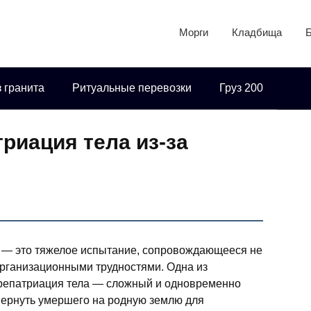
Морги
Кладбища
 гранита
Ритуальные перевозки
Груз 200
риация тела из-за
й — это тяжелое испытание, сопровождающееся не
организационными трудностями. Одна из
 репатриация тела — сложный и одновременно
ернуть умершего на родную землю для