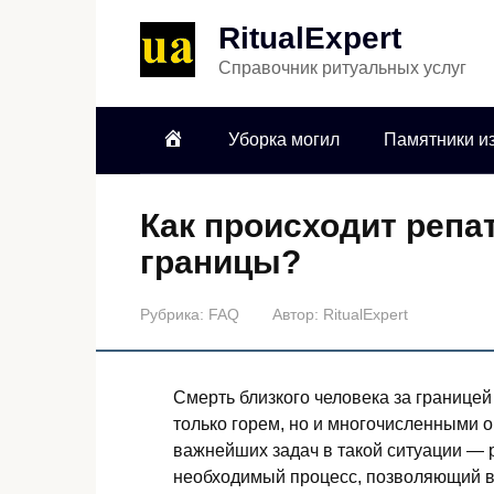
RitualExpert
Справочник ритуальных услуг
Уборка могил
Памятники из
Как происходит репат
границы?
Рубрика:
FAQ
Автор:
RitualExpert
Смерть близкого человека за границе
только горем, но и многочисленными 
важнейших задач в такой ситуации —
необходимый процесс, позволяющий в