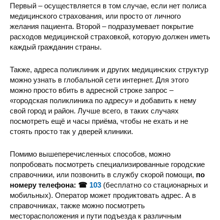
Первый – осуществляется в том случае, если нет полиса
Центр мед.-сан. помощи
медицинского страхования, или просто от личного
желания пациента. Второй – подразумевает покрытие
расходов медицинской страховкой, которую должен иметь
каждый гражданин страны.
Также, адреса поликлиник и других медицинских структур
можно узнать в глобальной сети интернет. Для этого
можно просто вбить в адресной строке запрос –
Кожно-венерологический диспансер
«городская поликлиника по адресу» и добавить к нему
свой город и район. Лучше всего, в таких случаях
посмотреть ещё и часы приёма, чтобы не ехать и не
стоять просто так у дверей клиники.
Помимо вышеперечисленных способов, можно
попробовать посмотреть специализированные городские
Городская детская больница
справочники, или позвонить в службу скорой помощи,
по
номеру телефона: ☎
103
(бесплатно со стационарных и
мобильных). Оператор может продиктовать адрес. А в
справочниках, также можно посмотреть
месторасположения и пути подъезда к различным