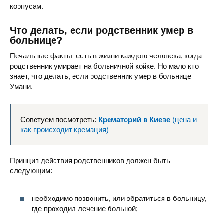
корпусам.
Мед. центр «Оксфорд Медикал»
Что делать, если родственник умер в
больнице?
Печальные факты, есть в жизни каждого человека, когда
родственник умирает на больничной койке. Но мало кто
знает, что делать, если родственник умер в больнице
Умани.
Центральная районная больница
Советуем посмотреть:
Крематорий в Киеве
(цена и
как происходит кремация)
Принцип действия родственников должен быть
следующим:
Инфекционное отделение КНП Уманская городская больни
необходимо позвонить, или обратиться в больницу,
где проходил лечение больной;