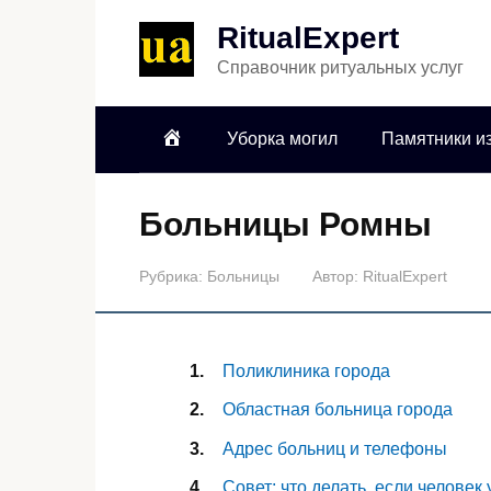
RitualExpert
Справочник ритуальных услуг
Уборка могил
Памятники из
Больницы Ромны
Рубрика:
Больницы
Автор:
RitualExpert
Поликлиника города
Областная больница города
Адрес больниц и телефоны
Совет: что делать, если человек