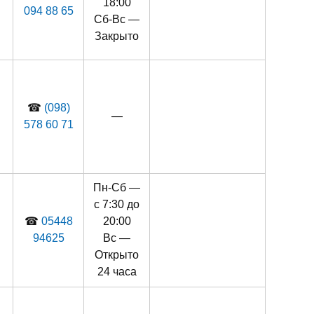
18:00
094 88 65
Сб-Вс —
Закрыто
☎
(098)
—
578 60 71
Пн-Сб —
й
с 7:30 до
☎
05448
20:00
94625
Вс —
Открыто
24 часа
й