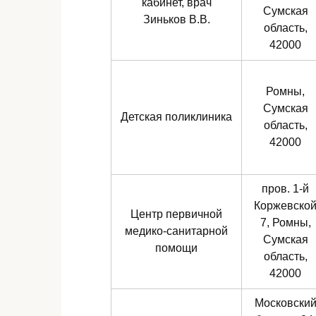
кабинет, врач
Сумская
Зиньков В.В.
область,
42000
Ромны,
Сумская
Детская поликлиника
область,
42000
пров. 1-й
Коржевско
Центр первичной
7, Ромны,
медико-санитарной
Сумская
помощи
область,
42000
Московски