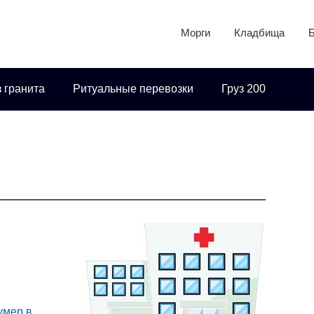
Морги
Кладбища
 гранита
Ритуальные перевозки
Груз 200
 умер в