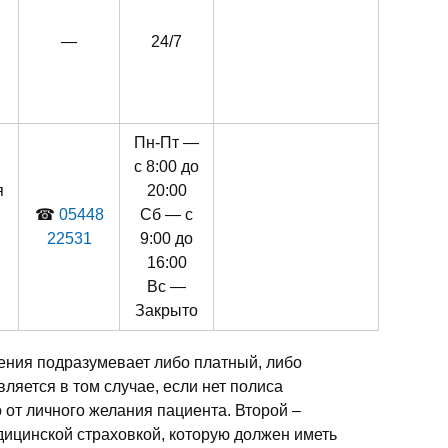
—
24/7
Пн-Пт —
с 8:00 до
я
20:00
☎
05448
Сб — с
22531
9:00 до
16:00
Вс —
Закрыто
ения подразумевает либо платный, либо
ляется в том случае, если нет полиса
 от личного желания пациента. Второй –
ицинской страховкой, которую должен иметь