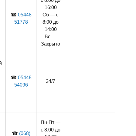
й
с 8:00 до
16:00
☎
05448
Сб — с
51778
8:00 до
14:00
Вс —
Закрыто
й
☎
05448
24/7
54096
Пн-Пт —
с 8:00 до
☎
(068)