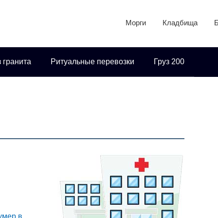
Морги
Кладбища
 гранита
Ритуальные перевозки
Груз 200
 умер в