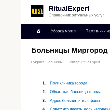
RitualExpert
Справочник ритуальных услуг
Уборка могил
Памятники из
Больницы Миргород
Рубрика:
Больницы
Автор:
RitualExpert
Поликлиника города
Областная больница города
Адрес больниц и телефоны
Совет: что делать, если человек