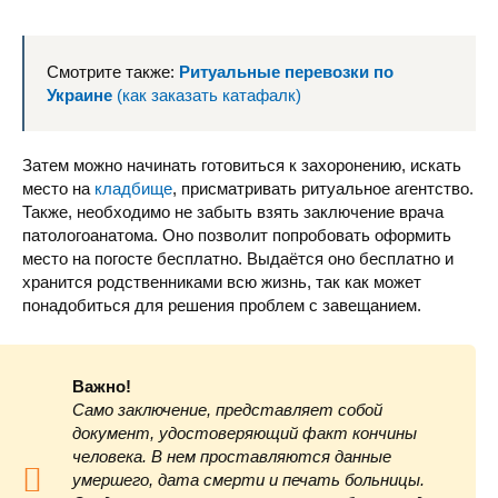
Смотрите также:
Ритуальные перевозки по
Городская больни
Украине
(как заказать катафалк)
Затем можно начинать готовиться к захоронению, искать
место на
кладбище
, присматривать ритуальное агентство.
Также, необходимо не забыть взять заключение врача
патологоанатома. Оно позволит попробовать оформить
место на погосте бесплатно. Выдаётся оно бесплатно и
КНП «Центральная городская больница» Кропивницкого гор
хранится родственниками всю жизнь, так как может
понадобиться для решения проблем с завещанием.
Важно!
Само заключение, представляет собой
документ, удостоверяющий факт кончины
Городская больни
человека. В нем проставляются данные
умершего, дата смерти и печать больницы.